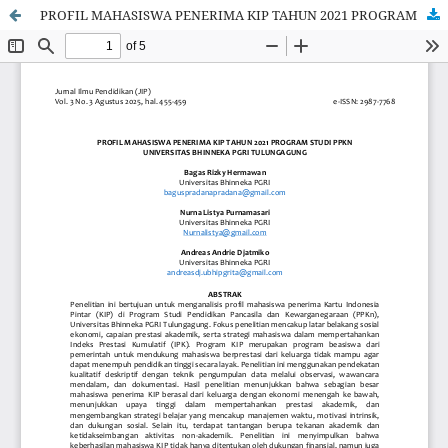
PROFIL MAHASISWA PENERIMA KIP TAHUN 2021 PROGRAM STUDI PPKNUNIVERSITAS BHINNEKA PGRI TULUNGAGUNG