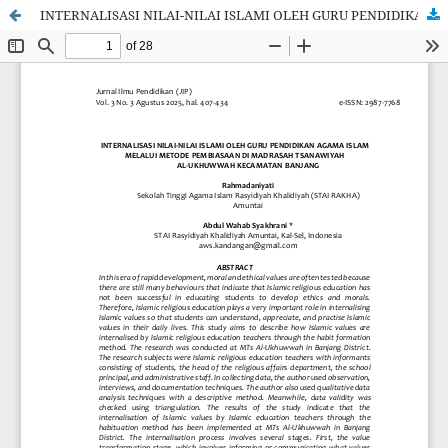
INTERNALISASI NILAI-NILAI ISLAMI OLEH GURU PENDIDIKAN AGAMA ISLAM MELALUI METODE PEMBIASAAN DI MADRASAH TSANAWIYAHAL-UKHUWWAH KECAMATAN BANJANG