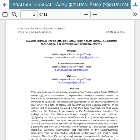
ANALISIS LEKSIKAL ḤĀZAQ (חָזַק) DAN ’ĀMAṢ (אָמַץ) DALAM YOSUA 1:6-9: DIMENSI TEOLOGIS DALAM KEPEMIMPINAN DEUTERONOMISTIK